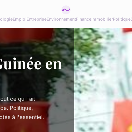
ologie
Emploi
Entreprise
Environnement
Finance
Immobilier
Politique
 Guinée en
ut ce qui fait
de. Politique,
tés à l'essentiel.