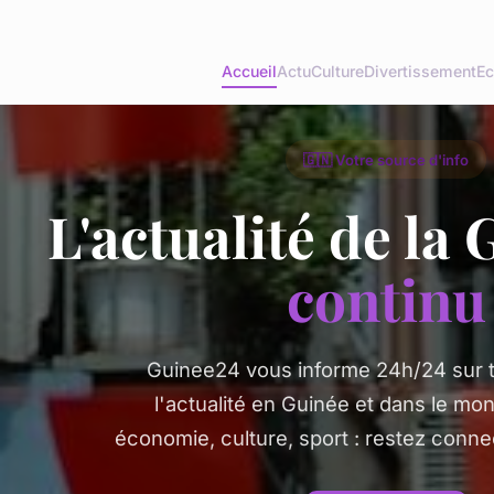
Accueil
Actu
Culture
Divertissement
Ec
🇬🇳 Votre source d'info
L'actualité de la
continu
Guinee24 vous informe 24h/24 sur to
l'actualité en Guinée et dans le mon
économie, culture, sport : restez connec