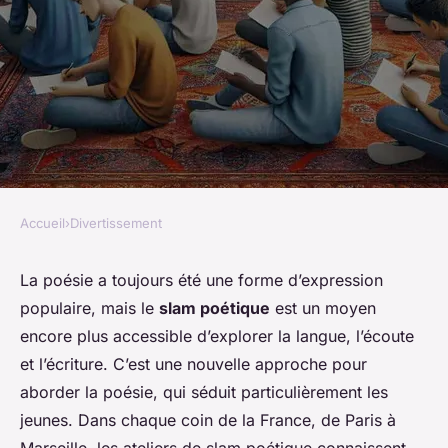
Accueil
›
Divertissement
DIVERTISSEMENT
Quelles sont les meilleures
La poésie a toujours été une forme d’expression
populaire, mais le
slam poétique
est un moyen
pratiques pour animer un
encore plus accessible d’explorer la langue, l’écoute
atelier de slam poétique pour
et l’écriture. C’est une nouvelle approche pour
les jeunes ?
aborder la poésie, qui séduit particulièrement les
jeunes. Dans chaque coin de la France, de Paris à
Samuel
•
8 mars 2024
•
6 min de lecture