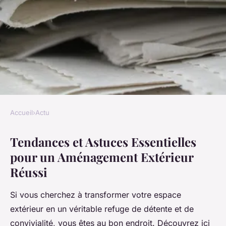
Accueil
›
Actu
ACTU
Tendances et Astuces Essentielles
Tendances et astuces
pour un Aménagement Extérieur
essentielles pour un
Réussi
aménagement extérieur réussi
Si vous cherchez à transformer votre espace
Samuel
•
13 mars 2025
•
6 min de lecture
extérieur en un véritable refuge de détente et de
convivialité, vous êtes au bon endroit. Découvrez ici