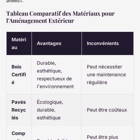
allées1.
Tableau Comparatif des Matériaux pour
l'Aménagement Extérieur
Matéri
Avantages
Inconvénients
au
Durable,
Bois
Peut nécessiter
esthétique,
Certifi
une maintenance
respectueux de
é
régulière
l'environnement
Pavés
Écologique,
Recyc
durable,
Peut être coûteux
lés
esthétique
Comp
Peut être plus