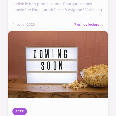
choisir le bon professionnel. Pourquoi ne pas
considérer l'audioprothésiste à Avignon? Voici cinq
...
4 février 2025
7 min de lecture →
ACTU