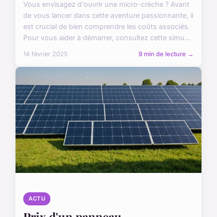
Vous envisagez d'ouvrir une micro-crèche ? Avant
de vous lancer dans cette aventure passionnante, il
est crucial de bien comprendre les coûts associés.
Pour vous aider à démarrer, consultez cette simu...
14 février 2025
9 min de lecture →
ACTU
Prix d'un panneau