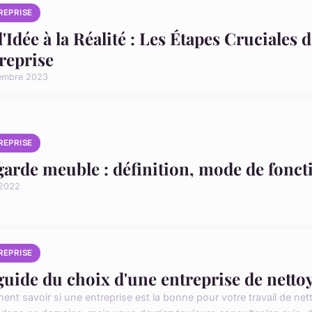
REPRISE
l'Idée à la Réalité : Les Étapes Cruciales 
reprise
embre 2023
REPRISE
garde meuble : définition, mode de fonct
 2022
REPRISE
guide du choix d'une entreprise de netto
nt savoir si une entreprise est la bonne pour votre travail de net