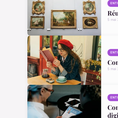
ENT
Réu
5 mai
ENT
Com
5 mai
ENT
Com
digi