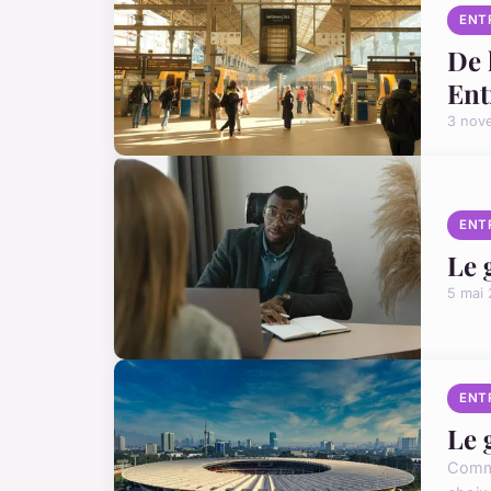
ENT
De 
Ent
3 nov
ENT
Le 
5 mai
ENT
Le 
Comme