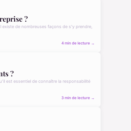
reprise ?
. Il existe de nombreuses façons de s'y prendre,
4 min de lecture →
nts ?
u'il est essentiel de connaître la responsabilité
3 min de lecture →