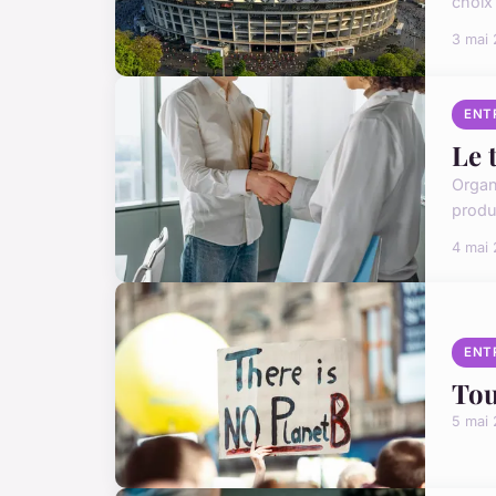
choix
3 mai
ENT
Le 
Organ
produ
4 mai
ENT
Tou
5 mai