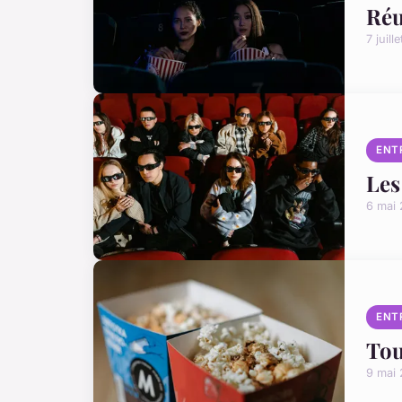
Réu
7 juill
ENT
Les
6 mai
ENT
Tou
9 mai