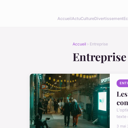
Accueil
Actu
Culture
Divertissement
Ec
Accueil
› Entreprise
Entreprise
ENT
Les
con
L'opti
texte 
3 mai