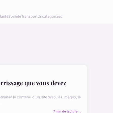
Santé
Société
Transport
Uncategorized
terrissage que vous devez
ptimiser le contenu d'un site Web, les images, le
..
7 min de lecture →