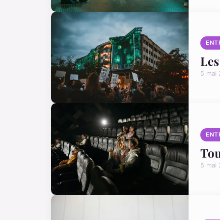
ENT
Les
5 mai
ENT
Tou
5 mai