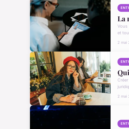
ENT
La 
Vous l
et to
2 mai
ENT
Qui
Créer 
juridi
2 mai
ENT