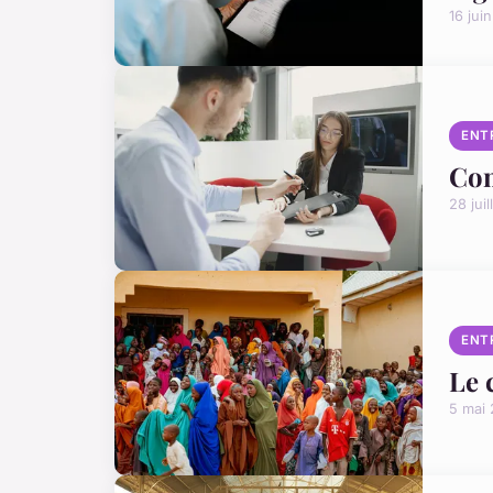
16 jui
ENT
Com
28 jui
ENT
Le 
5 mai