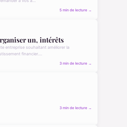
demander à vos a...
5 min de lecture →
rganiser un, intérêts
te entreprise souhaitant améliorer la
issement financier....
3 min de lecture →
3 min de lecture →