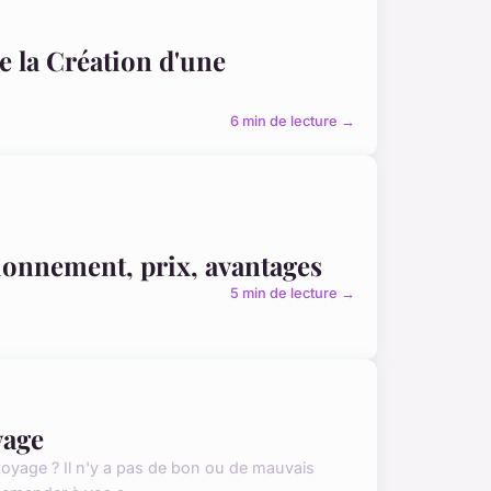
de la Création d'une
6 min de lecture →
ionnement, prix, avantages
5 min de lecture →
yage
toyage ? Il n'y a pas de bon ou de mauvais