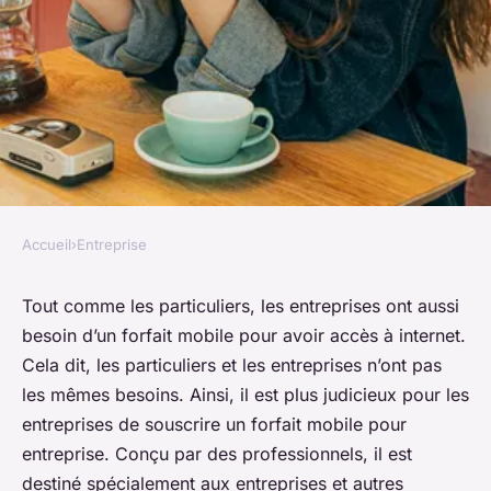
Accueil
›
Entreprise
ENTREPRISE
Comment bien choisir son
Tout comme les particuliers, les entreprises ont aussi
besoin d’un forfait mobile pour avoir accès à internet.
forfait mobile pour entreprise
Cela dit, les particuliers et les entreprises n’ont pas
les mêmes besoins. Ainsi, il est plus judicieux pour les
Fatoumata
•
5 mai 2022
•
3 min de lecture
entreprises de souscrire un forfait mobile pour
entreprise. Conçu par des professionnels, il est
destiné spécialement aux entreprises et autres