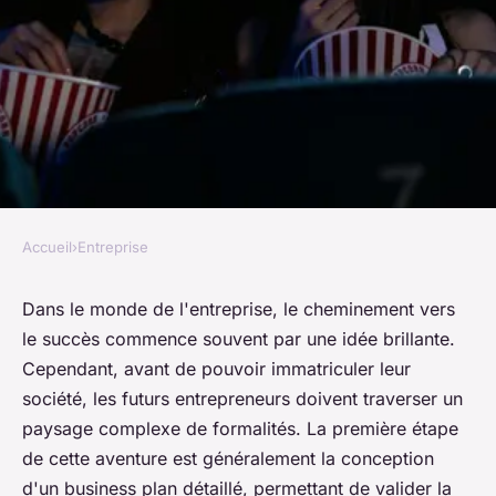
Accueil
›
Entreprise
ENTREPRISE
Réussir dans l'entreprise : les
Dans le monde de l'entreprise, le cheminement vers
le succès commence souvent par une idée brillante.
clés du succès entrepreneurial
Cependant, avant de pouvoir
immatriculer
leur
!
société, les futurs
entrepreneurs
doivent traverser un
paysage complexe de
formalités
. La première étape
oqtej
•
7 juillet 2023
•
2 min de lecture
de cette aventure est généralement la conception
d'un
business plan
détaillé, permettant de valider la