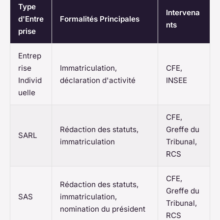
Type
Intervena
d'Entre
Formalités Principales
nts
prise
Entrep
rise
Immatriculation,
CFE,
Individ
déclaration d'activité
INSEE
uelle
CFE,
Rédaction des statuts,
Greffe du
SARL
immatriculation
Tribunal,
RCS
CFE,
Rédaction des statuts,
Greffe du
SAS
immatriculation,
Tribunal,
nomination du président
RCS