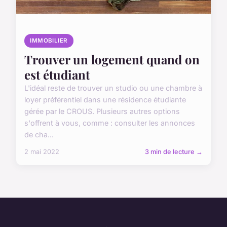
IMMOBILIER
Trouver un logement quand on
est étudiant
L'idéal reste de trouver un studio ou une chambre à
loyer préférentiel dans une résidence étudiante
gérée par le CROUS. Plusieurs autres options
s'offrent à vous, comme : consulter les annonces
de cha...
2 mai 2022
3 min de lecture →