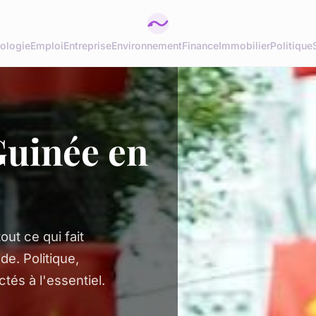
ologie
Emploi
Entreprise
Environnement
Finance
Immobilier
Politique
 Guinée en
ut ce qui fait
de. Politique,
tés à l'essentiel.