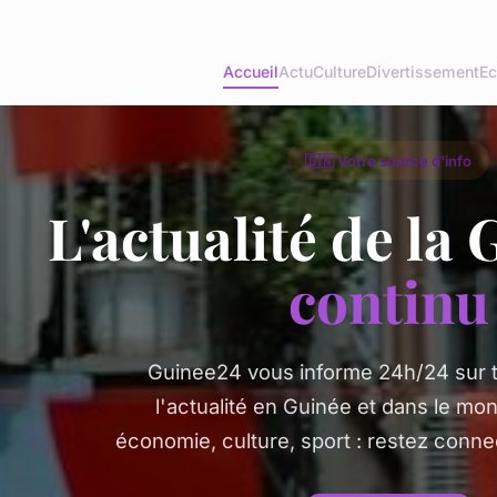
Accueil
Actu
Culture
Divertissement
Ec
🇬🇳 Votre source d'info
L'actualité de la
continu
Guinee24 vous informe 24h/24 sur to
l'actualité en Guinée et dans le mon
économie, culture, sport : restez connec