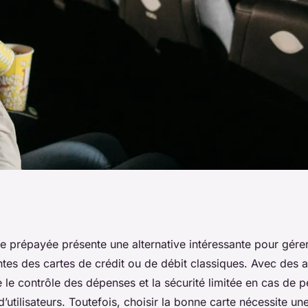
e bancaire
e prépayée présente une alternative intéressante pour gére
ntes des cartes de crédit ou de débit classiques. Avec des 
 et choix
e contrôle des dépenses et la sécurité limitée en cas de per
d’utilisateurs. Toutefois, choisir la bonne carte nécessite un