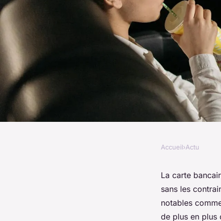
Accueil
›
Actu
ACTU
Comprendre la cart
La carte bancair
sans les contrai
prépayée : avantages
notables comme l
de plus en plus 