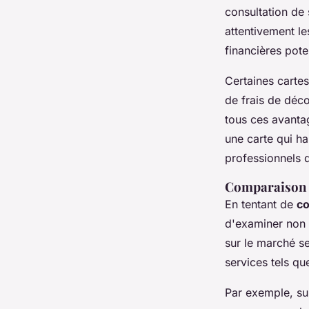
consultation de 
attentivement le
financières poten
Certaines carte
de frais de déc
tous ces avantag
une carte qui h
professionnels de
Comparaison d
En tentant de
co
d'examiner non s
sur le marché se
services tels que
Par exemple, su