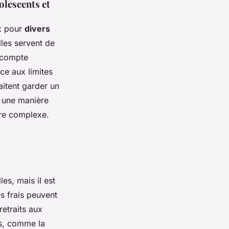
olescents et
ux pour
divers
lles servent de
n compte
ce aux limites
aitent garder un
t une manière
ire complexe.
les, mais il est
s frais peuvent
etraits aux
es, comme la