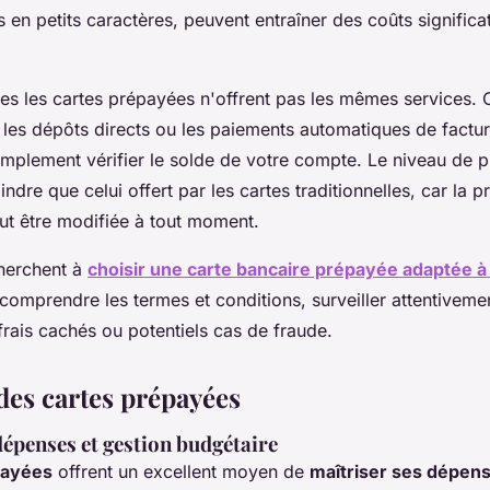
 en petits caractères, peuvent entraîner des coûts significat
utes les cartes prépayées n'offrent pas les mêmes services. 
 les dépôts directs ou les paiements automatiques de factures
implement vérifier le solde de votre compte. Le niveau de p
ndre que celui offert par les cartes traditionnelles, car la p
eut être modifiée à tout moment.
herchent à
choisir une carte bancaire prépayée adaptée à
 comprendre les termes et conditions, surveiller attentiveme
frais cachés ou potentiels cas de fraude.
des cartes prépayées
dépenses et gestion budgétaire
payées
offrent un excellent moyen de
maîtriser ses dépen