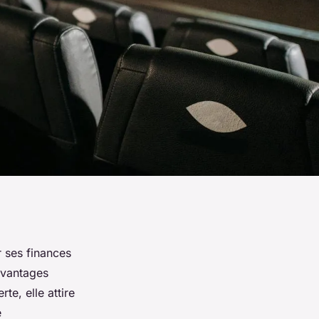
r ses finances
avantages
te, elle attire
e