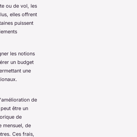
te ou de vol, les
us, elles offrent
taines puissent
aiements
ner les notions
érer un budget
permettant une
tionaux.
'amélioration de
 peut être un
torique de
ce mensuel, de
tres. Ces frais,