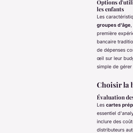
Options d'util
les enfants
Les caractéristi
groupes d'âge
,
première expérie
bancaire traditi
de dépenses conf
œil sur leur bu
simple de gérer
Choisir la
Évaluation des
Les
cartes pré
essentiel d'anal
inclure des coût
distributeurs a