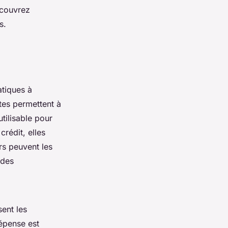
écouvrez
s.
atiques à
tes permettent à
utilisable pour
rédit, elles
urs peuvent les
 des
ent les
dépense est