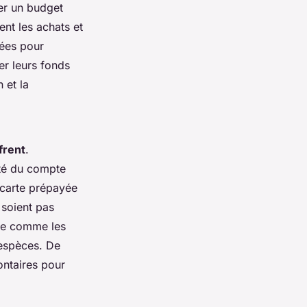
ser un budget
nt les achats et
sées pour
er leurs fonds
 et la
frent
.
ité du compte
 carte prépayée
 soient pas
ude comme les
 espèces. De
ontaires pour