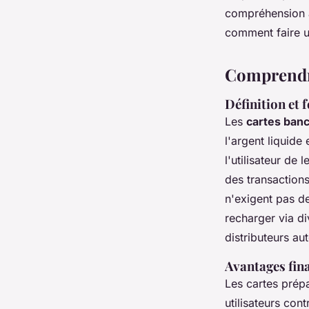
compréhension a
Samuel
•
27 décembre 2024
•
10 min de lecture
comment faire u
Comprendre
Définition et
Les
cartes ban
l'argent liquide
l'utilisateur de
des transactions
n'exigent pas de
recharger via di
distributeurs au
Avantages fina
Les cartes prép
utilisateurs cont