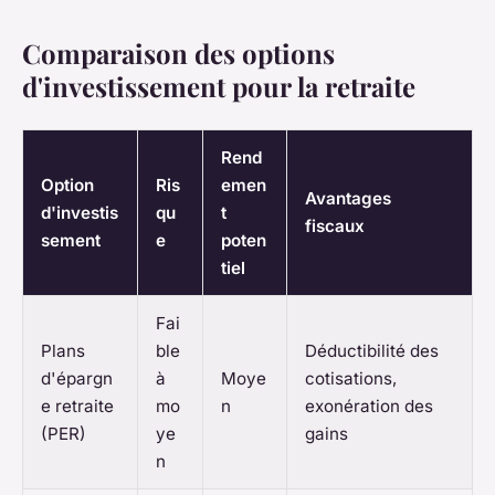
Comparaison des options
d'investissement pour la retraite
Rend
Option
Ris
emen
Avantages
d'investis
qu
t
fiscaux
sement
e
poten
tiel
Fai
Plans
ble
Déductibilité des
d'épargn
à
Moye
cotisations,
e retraite
mo
n
exonération des
(PER)
ye
gains
n