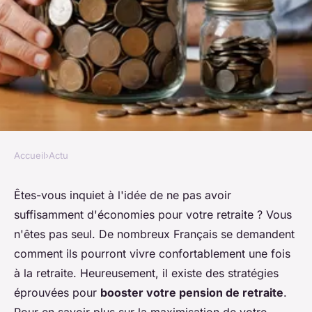
Accueil
›
Actu
ACTU
Boostez votre pension de
Êtes-vous inquiet à l'idée de ne pas avoir
suffisamment d'économies pour votre retraite ? Vous
retraite grâce à ces conseils
n'êtes pas seul. De nombreux Français se demandent
pratiques.
comment ils pourront vivre confortablement une fois
à la retraite. Heureusement, il existe des stratégies
Samuel
•
17 janvier 2025
•
6 min de lecture
éprouvées pour
booster votre pension de retraite
.