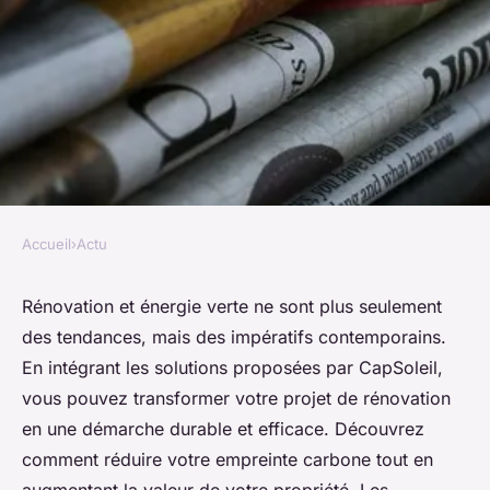
Accueil
›
Actu
ACTU
Améliorez votre rénovation
Rénovation et énergie verte ne sont plus seulement
des tendances, mais des impératifs contemporains.
grâce à capsoleil et l'énergie
En intégrant les solutions proposées par CapSoleil,
verte
vous pouvez transformer votre projet de rénovation
en une démarche durable et efficace. Découvrez
Samuel
•
13 mars 2025
•
6 min de lecture
comment réduire votre empreinte carbone tout en