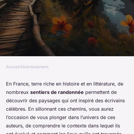
Accueil
›
Divertissement
DIVERTISSEMENT
Quels sont les meilleurs
En France, terre riche en histoire et en littérature, de
nombreux
sentiers de randonnée
permettent de
circuits de randonnée
découvrir des paysages qui ont inspiré des écrivains
littéraire sur les pas des
célèbres. En sillonnant ces chemins, vous aurez
écrivains célèbres ?
l’occasion de vous plonger dans l’univers de ces
auteurs, de comprendre le contexte dans lequel ils
Samuel
•
8 mars 2024
•
6 min de lecture