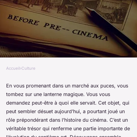
Accueil
›
Culture
CULTURE
Quelle est l'histoire de la
En vous promenant dans un marché aux puces, vous
tombez sur une
lanterne magique
. Vous vous
lanterne magique et son rôle
demandez peut-être à quoi elle servait. Cet objet, qui
dans le précinéma ?
peut sembler désuet aujourd’hui, a pourtant joué un
rôle prépondérant dans l’histoire du cinéma. C’est un
Samuel
•
8 mars 2024
•
6 min de lecture
véritable trésor qui renferme une partie importante de