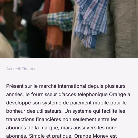
Accueil
›
Finance
FINANCE
Comment envoyer de l'argent
Présent sur le marché international depuis plusieurs
années, le fournisseur d’accès téléphonique Orange a
en Guinée avec Orange Money
développé son système de paiement mobile pour le
?
bonheur des utilisateurs. Un système qui facilite les
transactions financières non seulement entre les
oqtej
•
26 juin 2023
•
3 min de lecture
abonnés de la marque, mais aussi vers les non-
abonnés. Simple et pratique, Orange Money est