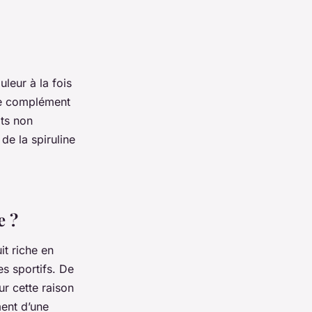
uleur à la fois
 ce complément
its non
de la spiruline
e ?
it riche en
es sportifs. De
ur cette raison
ment d’une