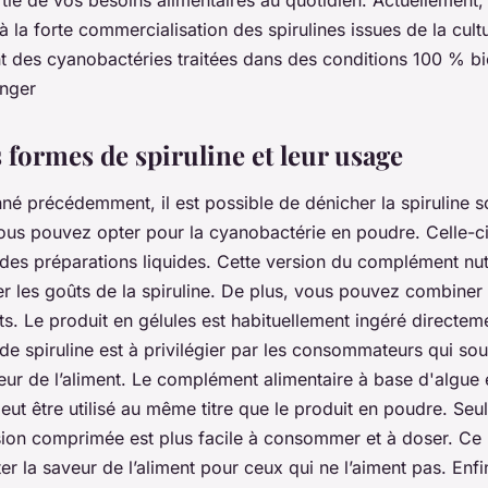
tie de vos besoins alimentaires au quotidien. Actuellement,
 la forte commercialisation des spirulines issues de la culture
t des cyanobactéries traitées dans des conditions 100 % bi
 formes de spiruline et leur usage
 précédemment, il est possible de dénicher la spiruline so
ous pouvez opter pour la cyanobactérie en poudre. Celle-ci
des préparations liquides. Cette version du complément nutr
er les goûts de la spiruline. De plus, vous pouvez combiner
ts. Le produit en gélules est habituellement ingéré directe
 de spiruline est à privilégier par les consommateurs qui sou
veur de l’aliment. Le complément alimentaire à base d'algue
t être utilisé au même titre que le produit en poudre. Seu
rsion comprimée est plus facile à consommer et à doser. Ce
er la saveur de l’aliment pour ceux qui ne l’aiment pas. Enfin