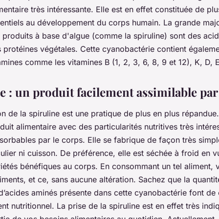
entaire très intéressante. Elle est en effet constituée de plu
ntiels au développement du corps humain. La grande majo
s produits à base d'algue (comme la spiruline) sont des aci
s protéines végétales. Cette cyanobactérie contient égalem
ines comme les vitamines B (1, 2, 3, 6, 8, 9 et 12), K, D, E
e : un produit facilement assimilable par
 de la spiruline est une pratique de plus en plus répandue.
duit alimentaire avec des particularités nutritives très intér
sorbables par le corps. Elle se fabrique de façon très simpl
culier ni cuisson. De préférence, elle est séchée à froid en 
iétés bénéfiques au corps. En consommant un tel aliment, vo
iments, et ce, sans aucune altération. Sachez que la quanti
 d’acides aminés présente dans cette cyanobactérie font de 
 nutritionnel. La prise de la spiruline est en effet très ind