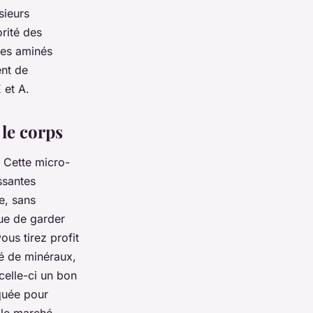
sieurs
rité des
des aminés
ent de
 et A.
 le corps
 Cette micro-
essantes
e, sans
vue de garder
us tirez profit
té de minéraux,
celle-ci un bon
iquée pour