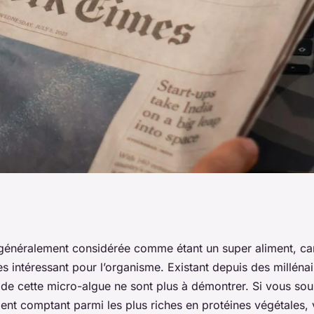
tion, intérêts,
t généralement considérée comme étant un super aliment, car
rès intéressant pour l’organisme. Existant depuis des millénai
 de cette micro-algue ne sont plus à démontrer. Si vous sou
ment comptant parmi les plus riches en protéines végétales, v