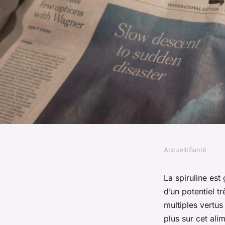
Accueil
›
Santé
SANTÉ
La spiruline : défini
La spiruline es
d’un potentiel t
formes de spiruline
multiples vertus
plus sur cet ali