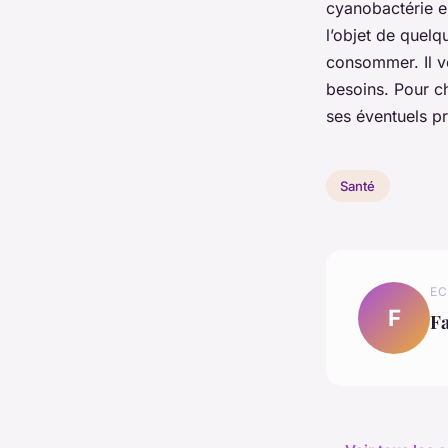
cyanobactérie en
l’objet de quelq
consommer. Il vo
besoins. Pour ch
ses éventuels p
Santé
EC
F
F