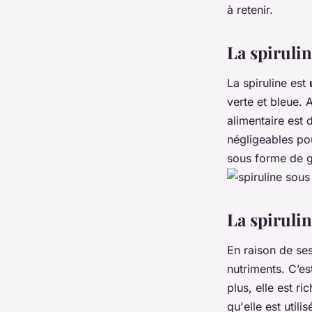
à retenir.
Fatoumata
•
5 mai 2022
•
3 min de lecture
La spirulin
La spiruline est
verte et bleue. 
alimentaire est
négligeables pou
sous forme de g
La spirulin
En raison de ses
nutriments. C’es
plus, elle est r
qu'elle est util