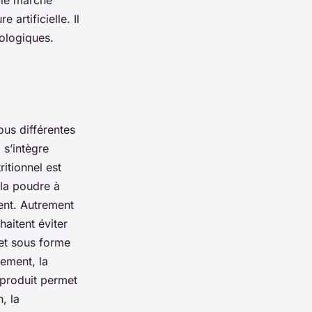
 le marché
 artificielle. Il
ologiques.
us différentes
 s’intègre
itionnel est
 la poudre à
ment. Autrement
haitent éviter
 et sous forme
lement, la
 produit permet
, la