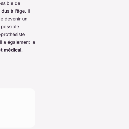
ossible de
us à l’âge. Il
de devenir un
 possible
oprothésiste
 Il a également la
et médical
.