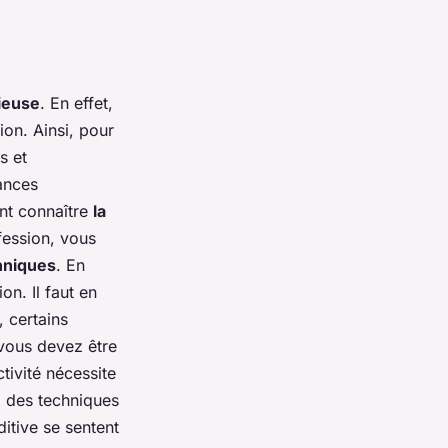
ieuse
. En effet,
ion. Ainsi, pour
s et
sances
ent connaître
la
fession, vous
hniques
. En
on. Il faut en
, certains
 vous devez être
tivité nécessite
i des techniques
itive se sentent