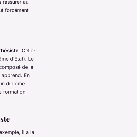
s rassurer au
aut forcément
thésiste
. Celle-
ôme d’État). Le
 composé de la
il apprend. En
un diplôme
e formation,
ste
exemple, il a la