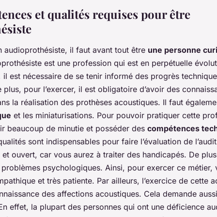
ences et qualités requises pour être
ésiste
 audioprothésiste, il faut avant tout être
une personne cur
oprothésiste est une profession qui est en perpétuelle évolut
r, il est nécessaire de se tenir informé des progrès technique
e plus, pour l’exercer, il est obligatoire d’avoir des connais
s la réalisation des prothèses acoustiques. Il faut égalem
que
et les miniaturisations. Pour pouvoir pratiquer cette pro
ir beaucoup de minutie et posséder des
compétences tec
ualités sont indispensables pour faire l’évaluation de l’auditi
if et ouvert, car vous aurez à traiter des handicapés. De plus
s problèmes psychologiques. Ainsi, pour exercer ce métier,
athique et très patiente. Par ailleurs, l’exercice de cette ac
nnaissance des affections acoustiques. Cela demande auss
 effet, la plupart des personnes qui ont une déficience aud