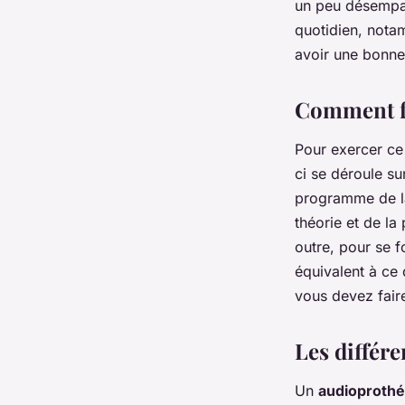
un peu désemparé
quotidien, notam
avoir une bonn
Comment fa
Pour exercer ce 
ci se déroule s
programme de la
théorie et de la
outre, pour se fo
équivalent à ce 
vous devez fair
Les différ
Un
audioprothé