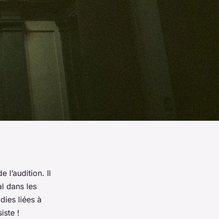
 l’audition. Il
l dans les
dies liées à
iste !