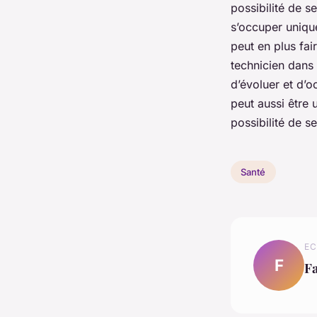
possibilité de se
s’occuper unique
peut en plus fa
technicien dans 
d’évoluer et d’o
peut aussi être
possibilité de s
Santé
EC
F
F