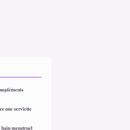
 compléments
vec une serviette
e bain menstruel