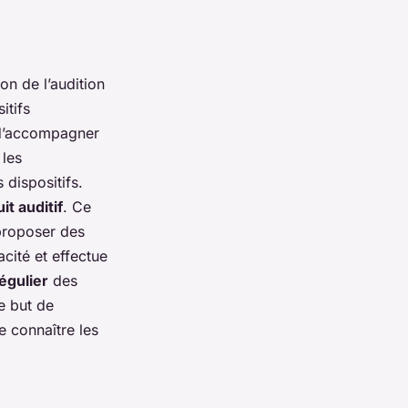
on de l’audition
itifs
é d’accompagner
 les
 dispositifs.
t auditif
. Ce
 proposer des
acité et effectue
régulier
des
le but de
e connaître les