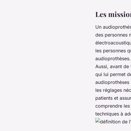
Fatoumata
•
5 mai 2022
•
3 min de lecture
Les missio
Un audioprothési
des personnes ma
électroacoustiq
les personnes qu
audioprothèses. 
Aussi, avant de 
qui lui permet d
audioprothèses a
les réglages néc
patients et assur
comprendre les d
techniques à ado