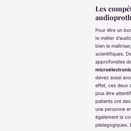
Les compét
audioproth
Pour être un bon
le métier d’audi
bien le maîtrise
scientifiques. D
approfondies dan
microélectroni
devez aussi avo
effet, ces deux q
plus être attent
patients ont de
une personne emp
également la co
pédagogiques. En