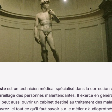
missions,
iste
est un technicien médical spécialisé dans la correction de
areillage des personnes malentendantes. Il exerce en généra
nt en devenir un
l peut aussi ouvrir un cabinet destiné au traitement des mala
vrez ici tout ce qu’il faut savoir sur le métier d’audioprothés