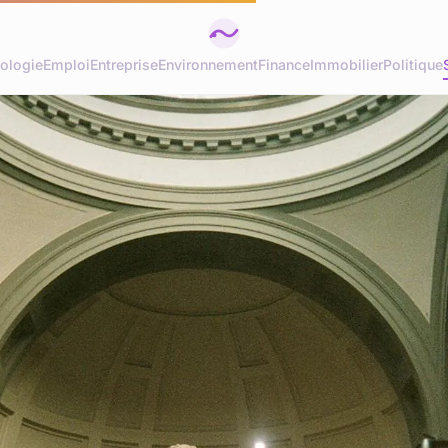
ologie
Emploi
Entreprise
Environnement
Finance
Immobilier
Politique