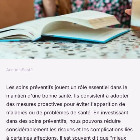
Accueil
›
Santé
SANTÉ
Prévenir Plutôt que Guérir :
Les soins préventifs jouent un rôle essentiel dans le
maintien d'une bonne santé. Ils consistent à adopter
L'Importance des Soins
des mesures proactives pour éviter l'apparition de
Préventifs pour la Santé
maladies ou de problèmes de santé.
En investissant
dans des soins préventifs, nous pouvons réduire
misael
•
24 novembre 2023
•
6 min de lecture
considérablement les risques et les complications liés
à certaines affections.
Il est souvent dit que "mieux