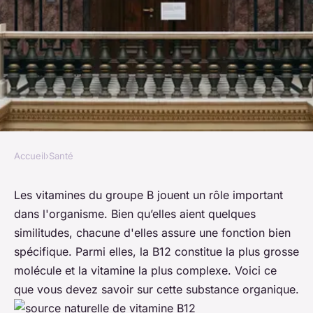
Accueil
›
Santé
SANTÉ
La vitamine B12
Les vitamines du groupe B jouent un rôle important
dans l'organisme. Bien qu’elles aient quelques
Fatoumata
•
5 mai 2022
•
3 min de lecture
similitudes, chacune d'elles assure une fonction bien
spécifique. Parmi elles, la B12 constitue la plus grosse
molécule et la vitamine la plus complexe. Voici ce
que vous devez savoir sur cette substance organique.