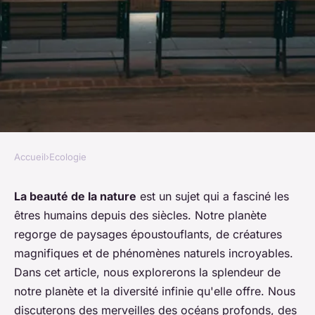
Accueil
›
Ecologie
ECOLOGIE
Émerveillez-vous devant la
La beauté de la nature
est un sujet qui a fasciné les
êtres humains depuis des siècles. Notre planète
splendeur de notre planète en
regorge de paysages époustouflants, de créatures
découvrant la beauté de la
magnifiques et de phénomènes naturels incroyables.
nature
Dans cet article, nous explorerons la splendeur de
notre planète et la diversité infinie qu'elle offre. Nous
misael
•
18 octobre 2023
•
5 min de lecture
discuterons des merveilles des océans profonds, des