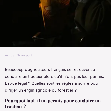
Accueil
›
Transport
TRANSPORT
Puis-je conduire un tracteur
Beaucoup d’agriculteurs français se retrouvent à
conduire un tracteur alors qu'il n'ont pas leur permis.
sans permis ?
Est-ce légal ? Quelles sont les règles à suivre pour
diriger un engin agricole ou forestier ?
Fatoumata
•
2 mai 2022
•
3 min de lecture
Pourquoi faut-il un permis pour conduire un
tracteur ?