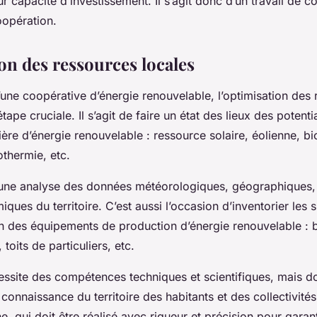
ur capacité d’investissement. Il s’agit donc d’un travail de c
oopération.
on des ressources locales
une coopérative d’énergie renouvelable, l’optimisation des
tape cruciale. Il s’agit de faire un état des lieux des potenti
tière d’énergie renouvelable : ressource solaire, éolienne, b
thermie, etc.
 une analyse des données météorologiques, géographiques,
ques du territoire. C’est aussi l’occasion d’inventorier les s
ion des équipements de production d’énergie renouvelable : 
, toits de particuliers, etc.
essite des compétences techniques et scientifiques, mais do
 connaissance du territoire des habitants et des collectivités.
e, qui doit être réalisé avec rigueur et précision pour garant