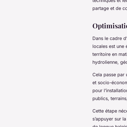
techniques et le
partage et de c
Optimisati
Dans le cadre d’
locales est une é
territoire en ma
hydrolienne, géo
Cela passe par
et socio-économi
pour l’installat
publics, terrains
Cette étape néc
s’appuyer sur la
de longue halein