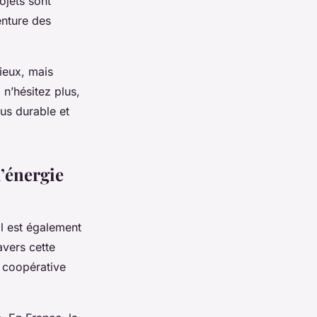
ojets sont
enture des
ieux, mais
 n’hésitez plus,
us durable et
d’énergie
 il est également
avers cette
e coopérative