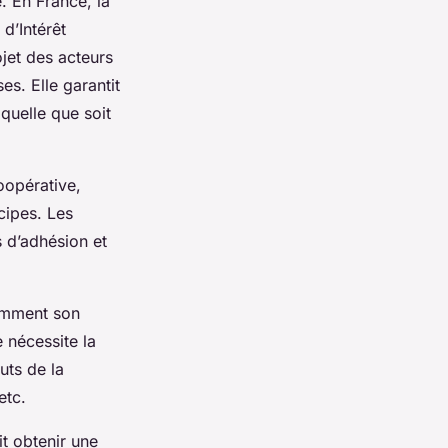
. En France, la
d’Intérêt
jet des acteurs
es. Elle garantit
uelle que soit
coopérative,
cipes. Les
 d’adhésion et
tamment son
 nécessite la
uts de la
etc.
it obtenir une