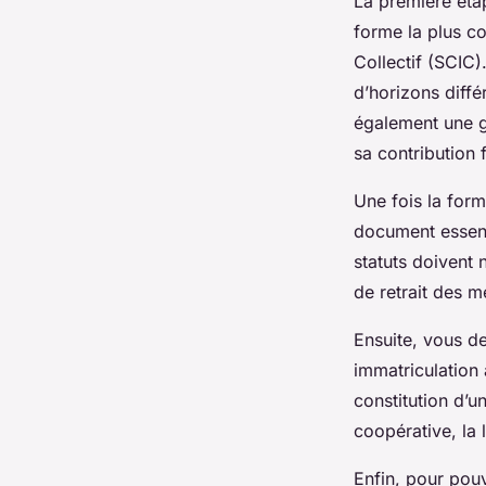
La première étap
forme la plus co
Collectif (SCIC
d’horizons diffé
également une g
sa contribution 
Une fois la form
document essenti
statuts doivent
de retrait des m
Ensuite, vous d
immatriculation
constitution d’u
coopérative, la 
Enfin, pour pouv