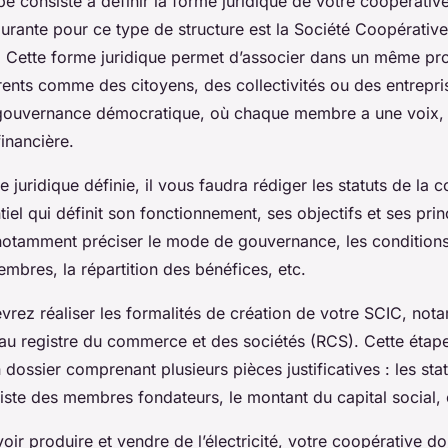
e consiste à définir la forme juridique de votre coopérative
urante pour ce type de structure est la Société Coopérative 
). Cette forme juridique permet d’associer dans un même pro
rents comme des citoyens, des collectivités ou des entrepris
ouvernance démocratique, où chaque membre a une voix, q
financière.
e juridique définie, il vous faudra rédiger les statuts de la 
el qui définit son fonctionnement, ses objectifs et ses prin
 notamment préciser le mode de gouvernance, les conditions
embres, la répartition des bénéfices, etc.
evrez réaliser les formalités de création de votre SCIC, no
 au registre du commerce et des sociétés (RCS). Cette étape
n dossier comprenant plusieurs pièces justificatives : les stat
liste des membres fondateurs, le montant du capital social, 
oir produire et vendre de l’électricité, votre coopérative do