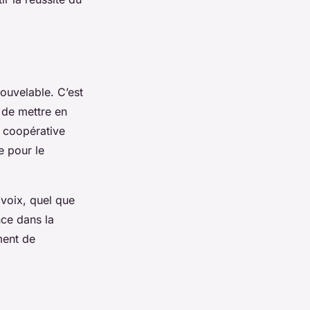
nouvelable. C’est
 de mettre en
 coopérative
e pour le
voix, quel que
nce dans la
ment de