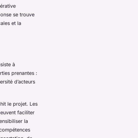
érative
ponse se trouve
ales et la
siste à
rties prenantes :
ersité d’acteurs
it le projet. Les
euvent faciliter
nsibiliser la
s compétences