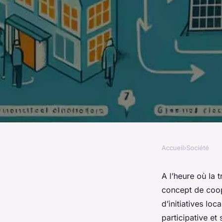
Accueil
›
Société
SOCIÉTÉ
Comment créer une 
A l’heure où la 
concept de
coop
d'énergie renouvela
d’initiatives lo
participative et