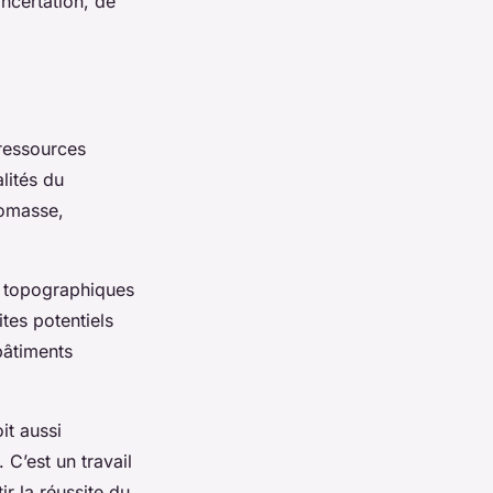
oncertation, de
 ressources
alités du
iomasse,
 topographiques
ites potentiels
bâtiments
it aussi
 C’est un travail
ir la réussite du