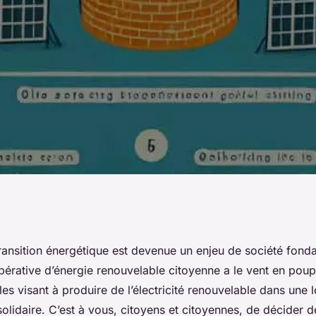
coopérative
transition énergétique est devenue un enjeu de société fonda
érative d’énergie renouvelable citoyenne
a le vent en poupe.
ble citoyenne ?
cales visant à produire de l’électricité renouvelable dans une 
 solidaire. C’est à vous, citoyens et citoyennes, de décider d