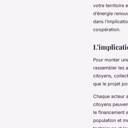
votre territoire
Samuel
•
8 mars 2024
•
6 min de lecture
d’énergie renouv
dans l’implicati
coopération.
L’implicati
Pour monter une
rassembler les ac
citoyens, collect
que le projet p
Chaque acteur ap
citoyens peuvent
le financement e
population et mo