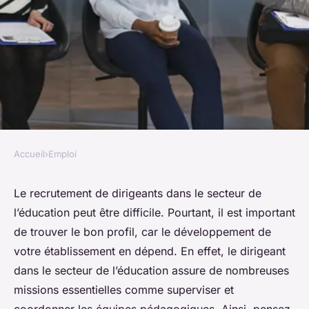
Accueil
›
Emploi
EMPLOI
Recrutement de dirigeants
Le recrutement de dirigeants dans le secteur de
l’éducation peut être difficile. Pourtant, il est important
dans le secteur de l'éducation :
de trouver le bon profil, car le développement de
quelles sont les compétences
votre établissement en dépend. En effet, le dirigeant
clés ?
dans le secteur de l’éducation assure de nombreuses
missions essentielles comme superviser et
Samuel
•
29 juin 2024
•
3 min de lecture